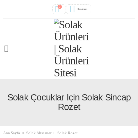
0
Hesabım
Solak Çocuklar Için Solak Sincap
Rozet
Ana Sayfa
Solak Aksesuar
Solak Rozet