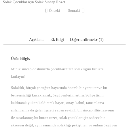
Solak Çocuklar için Solak Sincap Rozet
Önceki
Sonraki
Açıklama
Ek Bilgi
Değerlendirmeler (1)
Ürün Bilgisi
Minik sincap dostunuzla çocuklarınızın solaklığını birlikte
kutlayın!
Solaklık, birçok çocuğun hayatında önemli bir yer tutar ve bu
benzersizliği kucaklamak, özgüvenlerini artırır.
Sol pati
sini
kaldırarak yukarı kaldırarak başarı, onay, kabul, tamamlama
anlamlarına da gelen işareti yapan sevimli bir sincap illüstrasyonu
ile tasarlanmış bu buton rozet, solak çocuklar için sadece bir
aksesuar değil, aynı zamanda solaklığı pekiştiren ve onlara özgüven