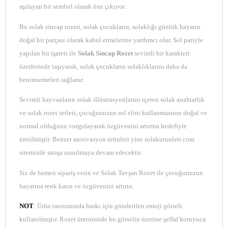
aşılayan bir sembol olarak öne çıkıyor.
Bu solak sincap rozeti, solak çocukların, solaklığı günlük hayatın
doğal bir parçası olarak kabul etmelerine yardımcı olur. Sol patiyle
yapılan bir işareti ile
Solak Sincap Rozet
sevimli bir karakteri
üzerlerinde taşıyarak, solak çocukların solaklıklarını daha da
benimsemeleri sağlanır.
Sevimli hayvanların solak illüstrasyonlarını içeren solak anahtarlık
ve solak rozet setleri, çocuğunuzun sol elini kullanmasının doğal ve
normal olduğunu vurgulayarak özgüvenini artırma hedefiyle
üretilmiştir. Benzer motivasyon ürünleri yine solakurunleri.com
sitemizde satışa sunulmaya devam edecektir.
Siz de hemen sipariş verin ve Solak Tavşan Rozet ile çocuğunuzun
hayatına renk katın ve özgüvenini artırın.
NOT
: Ürün tanıtımında baskı için gönderilen emoji görseli
kullanılmıştır. Rozet üretiminde bu görselin üzerine şeffaf koruyucu