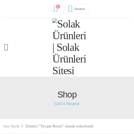
0
Hesabım
Shop
Grid 4 Sütunlar
Ana Sayfa
Ürünler “Tavşan Rozet” olarak etiketlendi