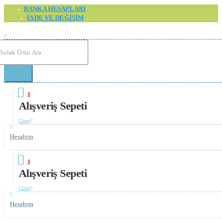
BANKA HESAPLARI
İADE VE DEĞIŞIM
0
Alışveriş Sepeti
Close
Hesabım
0
Alışveriş Sepeti
Close
Hesabım