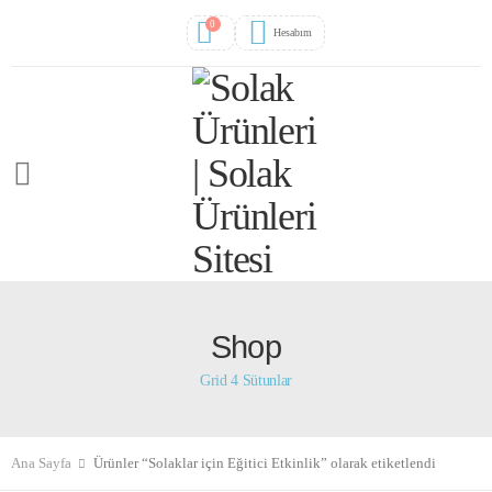
0
Hesabım
Shop
Grid 4 Sütunlar
Ana Sayfa
Ürünler “Solaklar için Eğitici Etkinlik” olarak etiketlendi