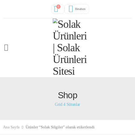
0
Hesabım
Shop
Grid 4 Sütunlar
Ana Sayfa
Ürünler “Solak Silgiler” olarak etiketlendi