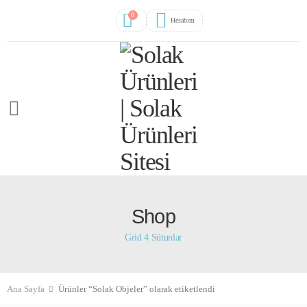
0
Hesabım
Shop
Grid 4 Sütunlar
Ana Sayfa
Ürünler “Solak Objeler” olarak etiketlendi