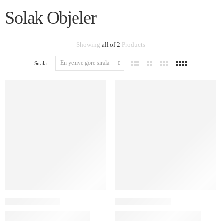
Solak Objeler
Showing
all of 2
Products
Sırala: