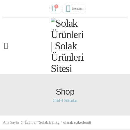
0
Hesabım
Shop
Grid 4 Sütunlar
Ana Sayfa
Ürünler “Solak Balıkçı” olarak etiketlendi