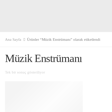
Ana Sayfa
Ürünler “Müzik Enstrümanı” olarak etiketlendi
Müzik Enstrümanı
Tek bir sonuç gösteriliyor