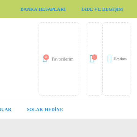
BANKA HESAPLARI
İADE VE DEĞIŞIM
0
0
Favorilerim
Hesabım
SUAR
SOLAK HEDİYE