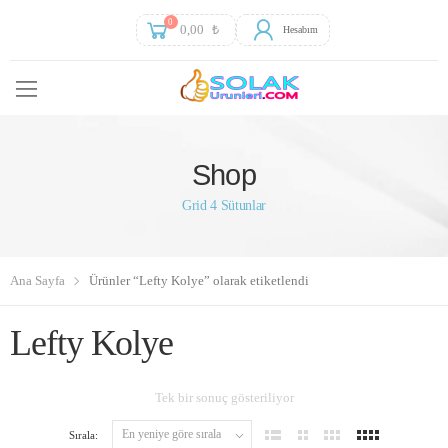
0
0,00
₺
Hesabım
Shop
Grid 4 Sütunlar
Ana Sayfa
Ürünler “Lefty Kolye” olarak etiketlendi
Lefty Kolye
Tek bir sonuç gösteriliyor
Sırala: