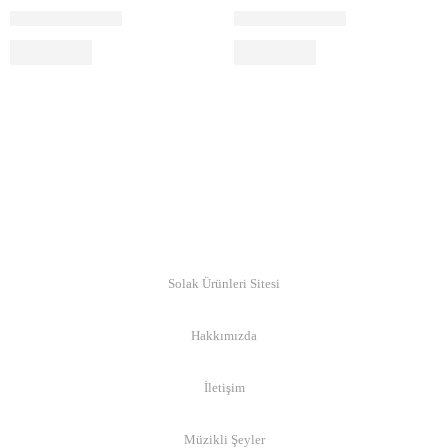
© Copyright 2019
Solak Ürünleri Sitesi
- | -
Hakkımızda
- | -
İletişim
- | -
Müzikli Şeyler