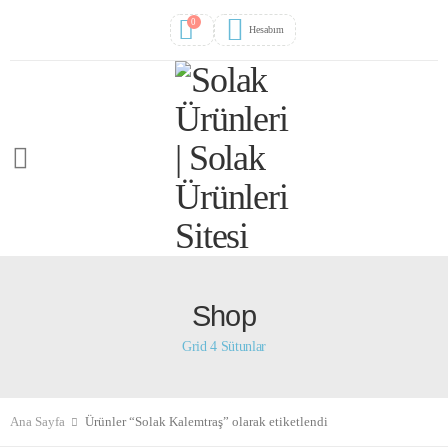
0
Hesabım
Shop
Grid 4 Sütunlar
Ana Sayfa
Ürünler “Solak Kalemtraş” olarak etiketlendi