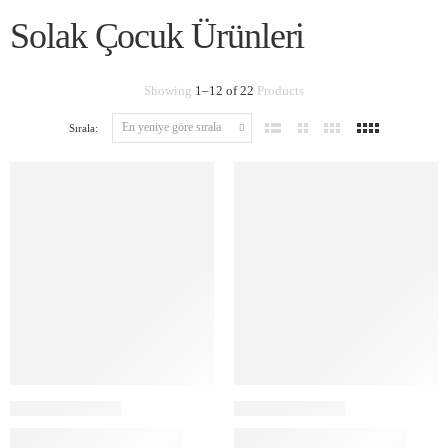
Solak Çocuk Ürünleri
Showing
1
–
12
of
22
Products
Sırala: