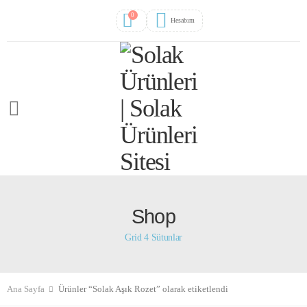
0
Hesabım
Shop
Grid 4 Sütunlar
Ana Sayfa
Ürünler “Solak Aşık Rozet” olarak etiketlendi