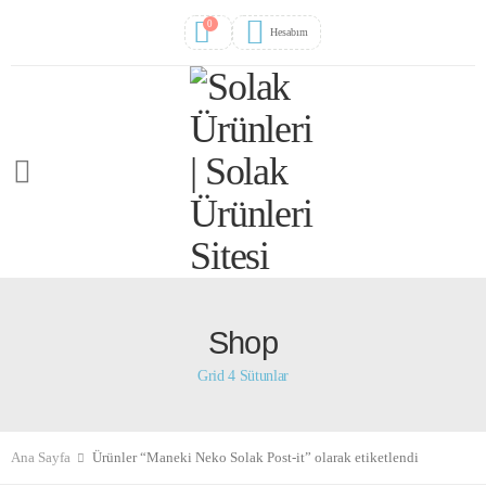
0
Hesabım
Shop
Grid 4 Sütunlar
Ana Sayfa
Ürünler “Maneki Neko Solak Post-it” olarak etiketlendi